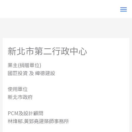
跳
主
至
主
要
要
內
選
容
新北市第二行政中心
單
業主(捐贈單位)
國巨投資 及 緯德建設
使用單位
新北市政府
PCM及設計顧問
林煒郁.黃郅堯建築師事務所